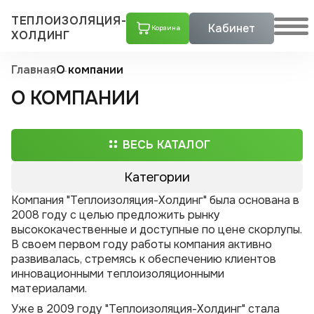
ТЕПЛОИЗОЛЯЦИЯ-
Кабинет
Корзина
ХОЛДИНГ
Главная
О компании
О КОМПАНИИ
ВЕСЬ КАТАЛОГ
Категории
Компания "Теплоизоляция-Холдинг" была основана в
Трубы ППУ
2008 году с целью предложить рынку
высококачественные и доступные по цене скорлупы.
Скорлупы ППУ
В своем первом году работы компания активно
Тройники стальные с шаровым краном воздушника ППУ
развивалась, стремясь к обеспечению клиентов
Скорлупа пенополиуретановая в оцинкованном кожухе
Скорлупа пенополиуретановая с покрытием армофол-армиро­ванной алюминиевой фольгой
Скорлупа пенополиуретановая с покрытием крафт-бумагой
Скорлупа пенополиуретановая с покрытием пергамин
Скорлупа пенополиуретановая с покрытием стеклопластиком
Скорлупа пенополиуретановая с покрытием фольгой
инновационными теплоизоляционными
Тройники стальные ППУ
Тройники ППУ в оцинкованной оболочке с шаровым краном воздушника
Тройники ППУ в полиэтиленовой оболочке с шаровым краном воздушника
материалами.
Переходы ППУ
Тройники ППУ в полиэтиленовой оболочке
Уже в 2009 году "Теплоизоляция-Холдинг" стала