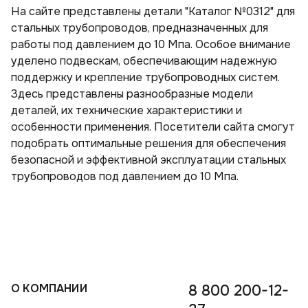
На сайте представлены детали "Каталог №0312" для
Тройники стальные с шаровым краном воздушника ППУ
Скорлупа пенополиуретановая в оцинкованном кожухе
Скорлупа пенополиуретановая с покрытием армофол-армиро­ванной алюминиевой фольгой
Скорлупа пенополиуретановая с покрытием крафт-бумагой
Скорлупа пенополиуретановая с покрытием пергамин
Скорлупа пенополиуретановая с покрытием стеклопластиком
Скорлупа пенополиуретановая с покрытием фольгой
стальных трубопроводов, предназначенных для
Тройники стальные ППУ
работы под давлением до 10 Мпа. Особое внимание
Тройники ППУ в оцинкованной оболочке с шаровым краном воздушника
Тройники ППУ в полиэтиленовой оболочке с шаровым краном воздушника
уделено подвескам, обеспечивающим надежную
Переходы ППУ
Тройники ППУ в полиэтиленовой оболочке
поддержку и крепление трубопроводных систем.
Отводы стальные ППУ
Переходы ППУ в полиэтиленовой оболочке
Здесь представлены разнообразные модели
деталей, их технические характеристики и
особенности применения. Посетители сайта смогут
подобрать оптимальные решения для обеспечения
безопасной и эффективной эксплуатации стальных
трубопроводов под давлением до 10 Мпа.
О КОМПАНИИ
8 800 200-12-