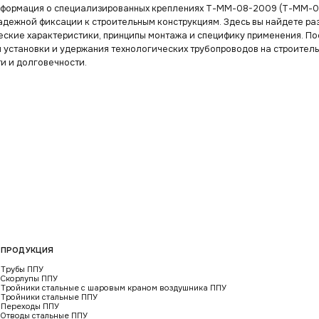
нформация о специализированных креплениях Т-ММ-08-2009 (Т-ММ-08
надежной фиксации к строительным конструкциям. Здесь вы найдете р
еские характеристики, принципы монтажа и специфику применения. П
установки и удержания технологических трубопроводов на строитель
и и долговечности.
ПРОДУКЦИЯ
Трубы ППУ
Скорлупы ППУ
Тройники стальные с шаровым краном воздушника ППУ
Тройники стальные ППУ
Переходы ППУ
Отводы стальные ППУ